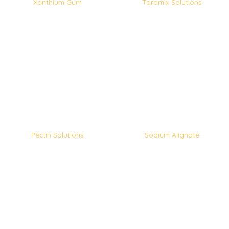
Xanthium Gum
Taramix Solutions
Pectin Solutions
Sodium Alignate