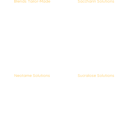
Blends Tailor-Made
Saccharin Solutions
Neotame Solutions
Sucralose Solutions