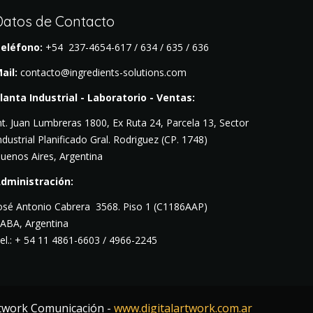
Datos de Contacto
eléfono:
+54 237-4654-617 / 634 / 635 / 636
ail:
contacto@ingredients-solutions.com
lanta Industrial - Laboratorio - Ventas:
nt. Juan Lumbreras 1800, Ex Ruta 24, Parcela 13, Sector
ndustrial Planificado Gral. Rodriguez (CP. 1748)
uenos Aires, Argentina
dministración:
osé Antonio Cabrera 3568. Piso
1 (C1186AAP)
ABA, Argentina
el.: + 54 11 4861-6603 / 4966-2245
rtwork Comunicación -
www.digitalartwork.com.ar