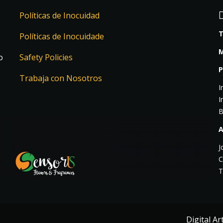
Políticas de Inocuidad
T
Políticas de Inocuidade
M
o
Safety Policies
P
Trabaja con Nosotros
I
I
B
A
J
C
T
Digital A