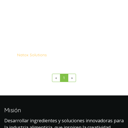
Natox Solutions
«
1
»
Misión
Desarrollar ingredientes y soluciones innovadoras para
la industria alimenticia, que inspiren la creatividad,