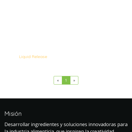
Liquid Release
«
1
»
Misión
Desarrollar ingredientes y soluciones innovadoras para
la industria alimenticia, que inspiren la creatividad,