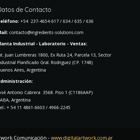
Datos de Contacto
eléfono:
+54 237-4654-617 / 634 / 635 / 636
ail:
contacto@ingredients-solutions.com
lanta Industrial - Laboratorio - Ventas:
nt. Juan Lumbreras 1800, Ex Ruta 24, Parcela 13, Sector
ndustrial Planificado Gral. Rodriguez (CP. 1748)
uenos Aires, Argentina
dministración:
osé Antonio Cabrera 3568. Piso
1 (C1186AAP)
ABA, Argentina
el.: + 54 11 4861-6603 / 4966-2245
rtwork Comunicación -
www.digitalartwork.com.ar