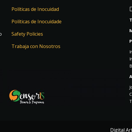
Políticas de Inocuidad
T
Políticas de Inocuidade
M
o
Safety Policies
P
Trabaja con Nosotros
I
I
B
A
J
C
T
Digital A